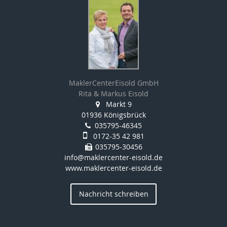
MaklerCenterEisold GmbH
Rita & Markus Eisold
Markt 9
01936 Königsbrück
035795-46345
0172-35 42 981
035795-30456
info@maklercenter-eisold.de
www.maklercenter-eisold.de
Nachricht schreiben