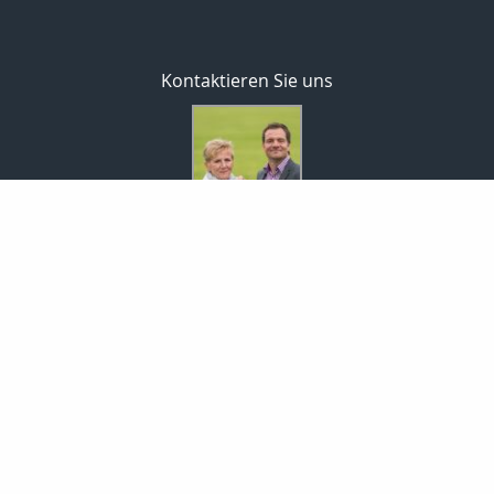
Kontaktieren Sie uns
MaklerCenterEisold GmbH
Rita & Markus Eisold
Markt 9
01936 Königsbrück
035795-46345
0172-35 42 981
035795-30456
info@maklercenter-eisold.de
www.maklercenter-eisold.de