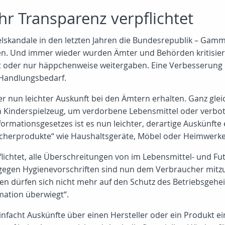
r Transparenz verpflichtet
skandale in den letzten Jahren die Bundesrepublik – Gamme
. Und immer wieder wurden Ämter und Behörden kritisiert,
t oder nur häppchenweise weitergaben. Eine Verbesserung
 Handlungsbedarf.
 nun leichter Auskunft bei den Ämtern erhalten. Ganz gle
im Kinderspielzeug, um verdorbene Lebensmittel oder verbot
mationsgesetzes ist es nun leichter, derartige Auskünfte
cherprodukte“ wie Haushaltsgeräte, Möbel oder Heimwerker
lichtet, alle Überschreitungen von im Lebensmittel- und F
gegen Hygienevorschriften sind nun dem Verbraucher mitzu
 dürfen sich nicht mehr auf den Schutz des Betriebsgehei
mation überwiegt“.
nfacht Auskünfte über einen Hersteller oder ein Produkt e