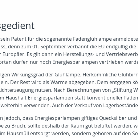
sgedient
 sein Patent für die sogenannte Fadenglühlampe anmeldete, d
ss, denn zum 01. September verbannt die EU endgültig die 
ropäer. Es gilt dann ein Herstellungs- und Vertriebsverbo
Fortan dürfen nur noch Energiesparlampen vertrieben werd
ngen Wirkungsgrad der Glühlampe. Herkömmliche Glühbirnen
ndeln. Der Rest wird als Wärme abgegeben. Dem entgegen 
Lichterzeugung nutzen. Nach Berechnungen von „Stiftung War
im Haushalt Energiesparlampen statt konventioneller Fade
 weiterhin verwenden. Auch der Verkauf von Lagerbeständen 
 jedoch, dass Energiesparlampen giftiges Quecksilber und 
e zu Bruch, sollte deshalb der Raum gut belüftet werden, 
 im Hausmüll entsorgt werden, sondern gehören auf den S