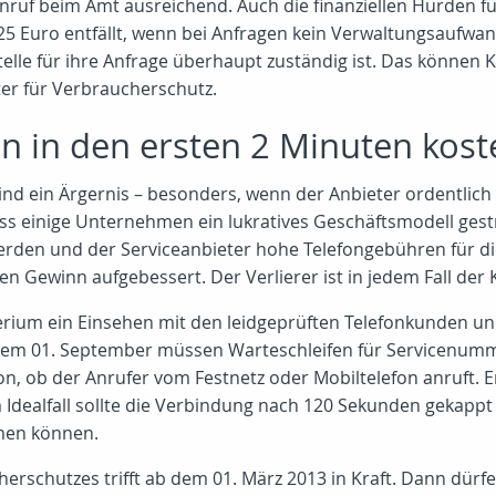
 Anruf beim Amt ausreichend. Auch die finanziellen Hürden f
25 Euro entfällt, wenn bei Anfragen kein Verwaltungsaufwa
telle für ihre Anfrage überhaupt zuständig ist. Das können 
r für Verbraucherschutz.
en in den ersten 2 Minuten kost
sind ein Ärgernis – besonders, wenn der Anbieter ordentlic
dass einige Unternehmen ein lukratives Geschäftsmodell ges
erden und der Serviceanbieter hohe Telefongebühren für die
en Gewinn aufgebessert. Der Verlierer ist in jedem Fall der
rium ein Einsehen mit den leidgeprüften Telefonkunden un
em 01. September müssen Warteschleifen für Servicenumme
, ob der Anrufer vom Festnetz oder Mobiltelefon anruft. Er
 Idealfall sollte die Verbindung nach 120 Sekunden gekappt
hmen können.
erschutzes trifft ab dem 01. März 2013 in Kraft. Dann dürf