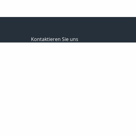
Kontaktieren Sie uns
MaklerCenterEisold GmbH
Rita & Markus Eisold
Markt 9
01936 Königsbrück
035795-46345
0172-35 42 981
035795-30456
info@maklercenter-eisold.de
www.maklercenter-eisold.de
Nachricht schreiben