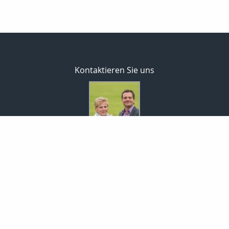
Kontaktieren Sie uns
MaklerCenterEisold GmbH
Rita & Markus Eisold
Markt 9
01936 Königsbrück
035795-46345
0172-35 42 981