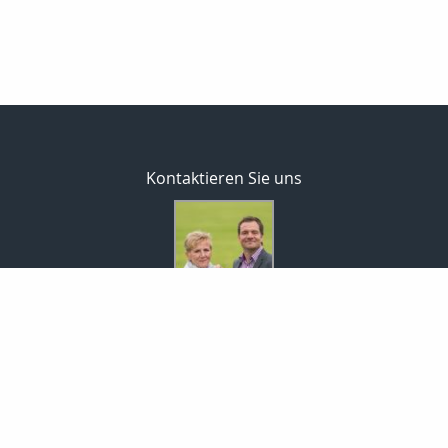
Kontaktieren Sie uns
MaklerCenterEisold GmbH
Rita & Markus Eisold
Markt 9
01936 Königsbrück