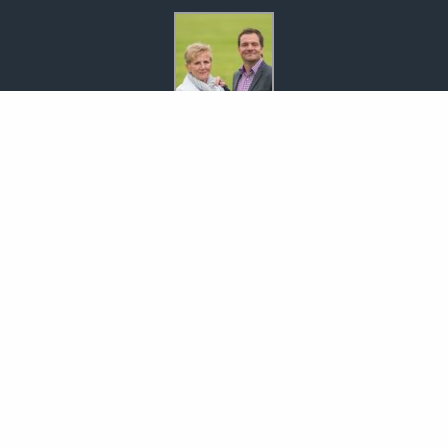
MaklerCenterEisold GmbH
Rita & Markus Eisold
Markt 9
01936 Königsbrück
035795-46345
0172-35 42 981
035795-30456
info@maklercenter-eisold.de
www.maklercenter-eisold.de
Nachricht schreiben