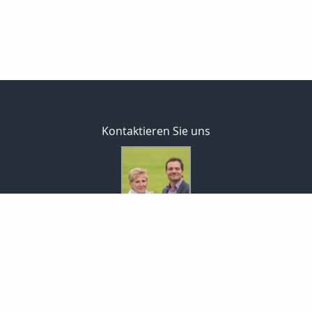
Kontaktieren Sie uns
MaklerCenterEisold GmbH
Rita & Markus Eisold
Markt 9
01936 Königsbrück