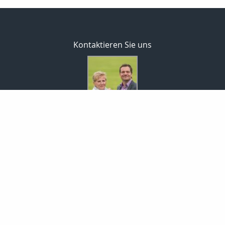
Kontaktieren Sie uns
MaklerCenterEisold GmbH
Rita & Markus Eisold
Markt 9
01936 Königsbrück
035795-46345
0172-35 42 981
035795-30456
info@maklercenter-eisold.de